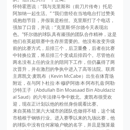
怀特霍恩说：“我与克里斯和（前刀片传奇）托尼·
阿加纳一起生活。” “我们曾经在当地电台打过赞美
或抱怨节目，并假装是粉丝。克里斯打了个电话，
强加了口音，并说：“克里斯·怀尔德今天表现出
色。”怀尔德的球队具有顽强的团队合作精神，这是
他们在英超联赛中生存所需要的。他没有改变升级
前的比赛方式，后排三个，后卫重叠，后者在比赛
中转换位置，将后排三个变成后排四个。尽管他在
两名没有上任的业主的陪同下工作，但仍赢得了两
次晋升，并在激烈的争执中进入了高等法院。联席
主席凯文·麦凯布（Kevin McCabe）出生在体育场
附近，在与阿卜杜拉·本·穆萨阿德·本·阿布扎兹·阿勒·
沙特王子（Abdullah Bin Moasaad Bin Abuldaziz
al Saud）的六年法律斗争中败北。麦凯布很受欢
迎，现在正计划以他的粉丝身份观看比赛。
来自英格兰第六大城市的团队也做得不错，这个城
市植根于钢铁行业。进入赛季以来的九场比赛，他
的球队中没有任何家喻户晓的名字，并且是预算最