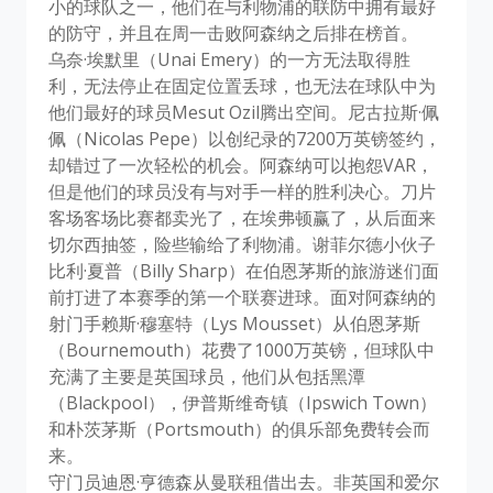
小的球队之一，他们在与利物浦的联防中拥有最好
的防守，并且在周一击败阿森纳之后排在榜首。
乌奈·埃默里（Unai Emery）的一方无法取得胜
利，无法停止在固定位置丢球，也无法在球队中为
他们最好的球员Mesut Ozil腾出空间。尼古拉斯·佩
佩（Nicolas Pepe）以创纪录的7200万英镑签约，
却错过了一次轻松的机会。阿森纳可以抱怨VAR，
但是他们的球员没有与对手一样的胜利决心。刀片
客场客场比赛都卖光了，在埃弗顿赢了，从后面来
切尔西抽签，险些输给了利物浦。谢菲尔德小伙子
比利·夏普（Billy Sharp）在伯恩茅斯的旅游迷们面
前打进了本赛季的第一个联赛进球。面对阿森纳的
射门手赖斯·穆塞特（Lys Mousset）从伯恩茅斯
（Bournemouth）花费了1000万英镑，但球队中
充满了主要是英国球员，他们从包括黑潭
（Blackpool），伊普斯维奇镇（Ipswich Town）
和朴茨茅斯（Portsmouth）的俱乐部免费转会而
来。
守门员迪恩·亨德森从曼联租借出去。非英国和爱尔