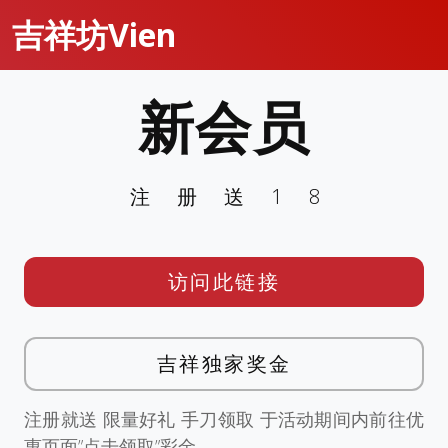
吉祥坊Vien
新会员
注册送18
访问此链接
吉祥独家奖金
注册就送 限量好礼 手刀领取 于活动期间内前往优
惠页面”点击领取”彩金。