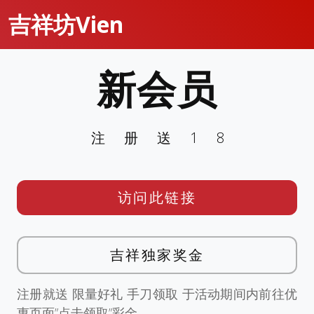
吉祥坊Vien
新会员
注册送18
访问此链接
吉祥独家奖金
注册就送 限量好礼 手刀领取 于活动期间内前往优
惠页面”点击领取”彩金。