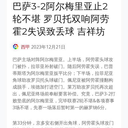
巴萨3-2阿尔梅里亚止2
轮不堪 罗贝托双响阿劳
霍2失误致丢球 吉祥坊
西甲
2023年12月21日
巴萨主场对阵阿尔梅里亚。上半场，阿劳霍头球攻
门被扑，拉菲亚补射破门。随后阿劳霍失误，巴普
蒂斯塔为阿尔梅里亚扳平比分；下半场，拉菲尼亚
角球助攻罗贝托头球破门。佩尼亚被阿劳霍撞翻构
成脱手，埃德加打进空门。莱万助攻罗贝托再次超
出，佩尼亚终场前奉献要害补偿。究竟，巴萨3-2打
败垫底的阿尔梅里亚，完毕联赛2轮不堪&各项赛事
3场不堪，先赛一场落后暂时第一的赫罗纳6分。
第33分钟，京多安右侧开出角球，阿劳霍头球攻门