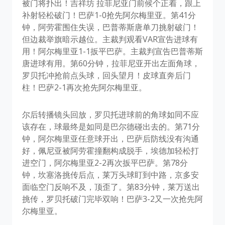
被门将扑出！吉祥坊 拉菲尼亚门前候个正着，跟上
补射轻松破门！巴萨1-0抢先阿尔梅里亚。第41分
钟，阿劳霍围住失误，巴普蒂斯唐单刀挑射破门！
但边裁举旗暗示越位。主裁判观看VAR宣告进球有
用！阿尔梅里亚1-1扳平巴萨。主裁判宣告巴普蒂斯
唐进球有用。第60分钟，拉菲尼亚开出左面角球，
罗贝托冲抢前点头球，回头望月！皮球直奔后门
柱！巴萨2-1再次抢先阿尔梅里亚。
尔后转播镜头回放，罗贝托进球前的角球如同不应
该存在，球最终是如同是巴尔德碰出去的。第71分
钟，阿尔梅里亚任意球开出，巴萨后防线没有沟通
好，佩尼亚被阿劳霍撞翻构成脱手，埃德加轻松打
进空门，阿尔梅里亚2-2再次扳平巴萨。第78分
钟，坎塞洛挑传后点，莱万头球盯到中路，京多安
面临空门反响不及，顶歪了。第83分钟，莱万送出
挑传，罗贝托破门完毕双响！巴萨3-2又一次抢先阿
尔梅里亚。