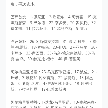
角，再次被扑。
巴萨首发：1-佩尼亚、2-坎塞洛、4-阿劳霍、15-克
里斯滕森、3-巴尔德、22-京多安、20-罗贝托、32-
费尔明、11-拉菲尼亚、14-菲利克斯、9-莱万
巴萨替补：26-阿斯特拉拉加、31-迭戈-科亨、7-费
兰-托雷斯、18-罗梅乌、23-孔德、27-亚马尔、30-
卡萨多、33-库巴西、35-乌奈-埃尔南德斯、38-马
克-吉乌、39-赫克托-福特、40-保-普里姆
阿尔梅里亚首发：25-马克西米亚诺、17-波佐、21-
丘米、3-埃德加-冈萨雷斯、22-蒙特斯、15-阿杰
姆、6-迪翁-洛皮、4-伊德里苏-巴巴、19-阿里巴
斯、7-拉马扎尼、12-巴普蒂斯唐
阿尔梅里亚替补：1-迭戈-马里亚诺、13-费尔南多-