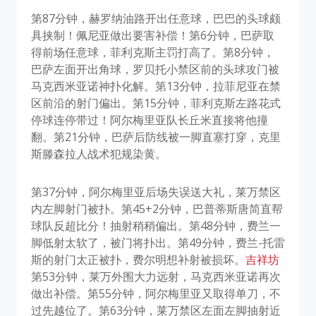
第87分钟，赫罗纳油路开出任意球，巴巴的头球颇
具挟制！佩尼亚做出要害补偿！第6分钟，巴萨取
得前场任意球，菲利克斯主罚打高了。第8分钟，
巴萨左面开出角球，罗贝托小禁区前的头球攻门被
马克西米亚诺神扑化解。第13分钟，拉菲尼亚在禁
区前沿的射门偏出。第15分钟，菲利克斯左路花式
停球连停带过！阿尔梅里亚队长丘米直接将他撞
翻。第21分钟，巴萨后防线被一脚直塞打穿，克里
斯滕森拉人战术犯规染黄。
第37分钟，阿尔梅里亚后场失误送大礼，莱万禁区
内左脚射门被扑。第45+2分钟，巴普蒂斯唐简直帮
球队反超比分！抽射稍稍偏出。第48分钟，费兰一
脚低射太软了，被门将扑出。第49分钟，费兰-托雷
斯的射门太正被扑，费尔明想补射被损坏。
吉祥坊
第53分钟，莱万外围大力远射，马克西米亚诺再次
做出补偿。第55分钟，阿尔梅里亚又取得单刀，不
过先越位了。第63分钟，莱万禁区左面左脚抽射近