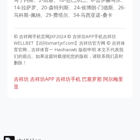
马丁内斯、2-凯基、10-恩巴尔巴、8-普伊赫马尔、
14-拉萨罗、20-森特列斯、24-侯博朗-门德斯、26-
马科斯-佩纳、29-费塔尔、34-马西亚诺-桑卡
© 吉祥网手机官网JXF2024 © 吉祥坊APP手机吉祥坊
WELLBET【访问smartjxf.com】吉祥坊官方网 © 吉祥体
育官网，吉祥体育一 Haohaowb 版权申明 本文不代表我
们的观点。如果这篇转载侵犯您的版权，请联系我们及时
删除！
吉祥坊
吉祥坊APP
吉祥坊手机
巴塞罗那
阿尔梅里
亚