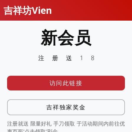
吉祥坊Vien
新会员
注册送18
访问此链接
吉祥独家奖金
注册就送 限量好礼 手刀领取 于活动期间内前往优
惠页面”点击领取”彩金。