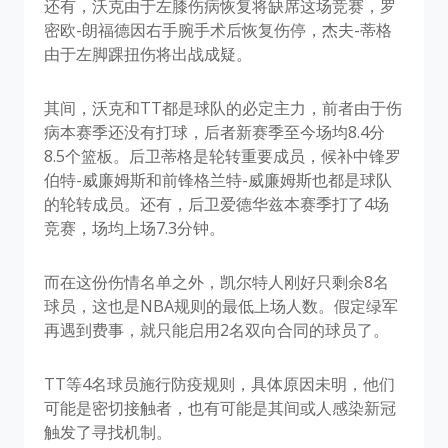
还有，沃克由于左膝伤病恢复将缺席这场竞赛，罗
密欧-朗福德因右手腕手术后恢复伤停，杰夫-蒂格
由于左脚踝扭伤将出战成疑。
其间，沃克和TT都是球队的必定主力，前者由于伤
病本赛季还没有打球，后者新赛季至今场均8.4分
8.5个篮板。后卫蒂格是轮转重要成员，候补中锋罗
伯特-威廉姆斯和前锋格兰特-威廉姆斯也都是球队
的轮转成员。还有，后卫爱德华兹本赛季打了4场
竞赛，场均上场7.3分钟。
而在这份伤情名单之外，凯尔特人刚好只剩余8名
球员，这也是NBA规则的最低上场人数。假定绿军
再遇到费事，就只能启用2名双向合同的球员了。
TT等4名球员施行防疫规则，具体原因未明，他们
可能是密切接触者，也有可能是其间或人感染新冠
触发了寻找机制。