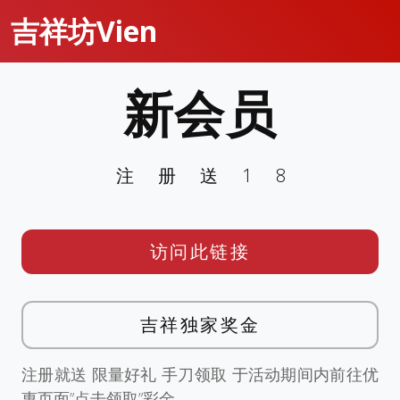
吉祥坊Vien
新会员
注册送18
访问此链接
吉祥独家奖金
注册就送 限量好礼 手刀领取 于活动期间内前往优
惠页面”点击领取”彩金。