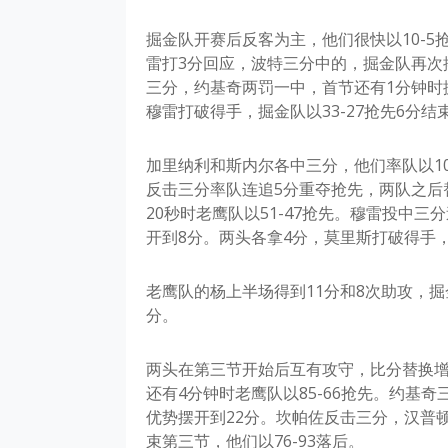
掘金队开赛后反客为主，他们很快以10-5
雷打3分回应，波特三分中的，掘金队再次
三分，约基奇两罚一中，首节还有1分钟时掘
穆雷打破得手，掘金队以33-27抢先6分结
加里纳利和斯内尔各中三分，他们率队以10
反击三分率队连追5分重夺抢先，两队之后
20秒时老鹰队以51-47抢先。穆雷投中
开到8分。两头各拿4分，莫里斯打破得手，
老鹰队的杨上半场得到11分和8次助攻，掘
分。
两头在第三节开始后互有攻守，比分替换增
还有4分钟时老鹰队以85-66抢先。约基
优势摆开到22分。坎帕佐反击三分，汉普
束第三节，他们以76-93落后。