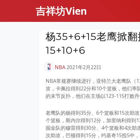
吉祥坊Vien
杨35+6+15老鹰掀
15+10+6
NBA
2021年2月22日
NBA常规赛继续进行，亚特兰大老鹰队（13
攻，卡佩拉得到22分和10个篮板，他们
的末节反扑，他们在主场以123-115打败丹
老鹰队的杨得到35分、6个篮板和15次助攻
个篮板，斯内尔得到12分，加里纳利得到1
掘金队的穆雷得到30分、4个篮板和4次助
次助攻，巴顿得到15分，约基奇15投5中，