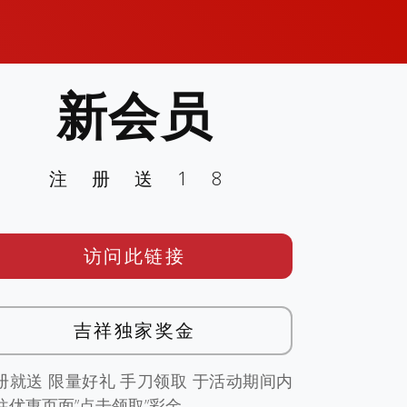
新会员
注册送18
访问此链接
吉祥独家奖金
册就送 限量好礼 手刀领取 于活动期间内
往优惠页面”点击领取”彩金。