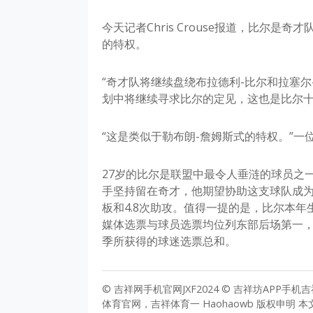
今天记者Chris Crouse报道，比尔
的特权。
“奇才队将继续盘绕布拉德利-比尔和拉塞
划中将继续寻求比尔的定见，这也是比尔十分垂青
“这是类似于勒布朗-詹姆斯式的特权。”一
27岁的比尔是联盟中最令人垂涟的球员之
手坚持留在奇才，他期望协助这支球队成为竞
板和4.8次助攻。值得一提的是，比尔本
媒体选票与球员选票均位列东部后场第一，并
季所获得的球迷选票总和。
© 吉祥网手机官网JXF2024 © 吉祥坊APP手机吉
体育官网，吉祥体育一 Haohaowb 版权申