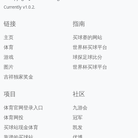
Currently v1.0.2.
链接
指南
主页
买球赛的网站
体育
世界杯买球平台
游戏
球探足球比分
图片
世界杯买球平台
吉祥独家奖金
项目
社区
体育官网登录入口
九游会
体育网投
冠军
买球站现金体育
凯发
靠谱的买球站
优博