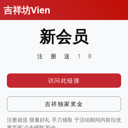
吉祥坊Vien
新会员
注册送18
访问此链接
吉祥独家奖金
注册就送 限量好礼 手刀领取 于活动期间内前往优
惠页面”点击领取”彩金。