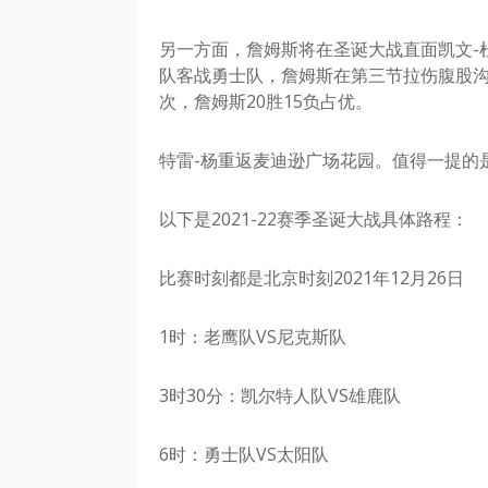
另一方面，詹姆斯将在圣诞大战直面凯文-
队客战勇士队，詹姆斯在第三节拉伤腹股沟
次，詹姆斯20胜15负占优。
特雷-杨重返麦迪逊广场花园。值得一提的
以下是2021-22赛季圣诞大战具体路程：
比赛时刻都是北京时刻2021年12月26日
1时：老鹰队VS尼克斯队
3时30分：凯尔特人队VS雄鹿队
6时：勇士队VS太阳队