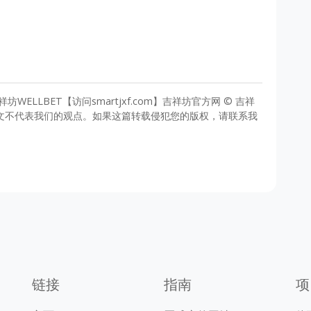
祥坊WELLBET【访问smartjxf.com】吉祥坊官方网 © 吉祥
明 本文不代表我们的观点。如果这篇转载侵犯您的版权，请联系我
链接
指南
项