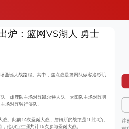
出炉：篮网VS湖人 勇士
规赛五场圣诞大战路程。其中，焦点战是篮网队做客洛杉矶
鹰队、雄鹿队主场对阵凯尔特人队、太阳队主场对阵勇
队主场对阵独行侠队。
大战。此前14次圣诞大战，詹姆斯的战绩是10胜4负。
注
特，他职业生涯共计16次参与圣诞大战。
前