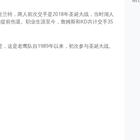
杜兰特，两人前次交手是2018年圣诞大战，当时湖人
提前伤退。职业生涯至今，詹姆斯和KD共计交手35
是，这是老鹰队自1989年以来，初次参与圣诞大战。