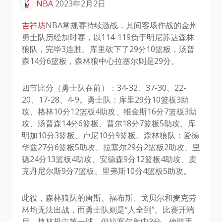
NBA
2023年2月2日
吉祥坊
NBA常规赛持续激战，其间客场作战的金州
勇士队历经加时赛，以114-119负于明尼苏达森林
狼队，完毕3连胜。库里砍下了29分10篮板，汤普
森14分6篮板，森林狼中心拉塞尔则是29分。
四节比分（勇士队在前）：34-32、37-30、22-
20、17-28、4-9。勇士队：库里29分10篮板3助
攻、格林10分12篮板4助攻、维金斯16分7篮板3助
攻、汤普森14分6篮板、普尔18分7篮板5助攻、库
明加10分3篮板、卢尼10分9篮板。森林狼队：爱德
华兹27分6篮板5助攻、拉塞尔29分2篮板2助攻、里
德24分13篮板4助攻、安德森9分12篮板4助攻、麦
克丹尼尔斯9分7篮板、里弗斯10分4篮板5助攻。
此役，森林狼队的唐斯、福布斯、戈贝尔和麦克劳
林均无法出战，而勇士队则是“人全到”。比赛开端
后，格林投中第一球，但拉塞尔射中3分，他联手