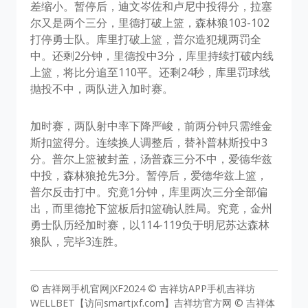
差缩小。暂停后，迪文岑佐和卢尼中投得分，拉塞
尔又是两个三分，里德打破上篮，森林狼103-102
打停勇士队。库里打破上篮，普尔造犯规两罚全
中。还剩2分钟，里德投中3分，库里持续打破内线
上篮，将比分追至110平。还剩24秒，库里罚球线
抛投不中，两队进入加时赛。
加时赛，两队射中率下降严峻，前两分钟只需维金
斯扣篮得分。连续换人调整后，替补普林斯投中3
分。普尔上篮被封盖，汤普森三分不中，爱德华兹
中投，森林狼抢先3分。暂停后，爱德华兹上篮，
普尔反击打中。究竟1分钟，库里两次三分全部偏
出，而里德抢下篮板后扣篮确认胜局。究竟，金州
勇士队历经加时赛，以114-119负于明尼苏达森林
狼队，完毕3连胜。
© 吉祥网手机官网JXF2024 © 吉祥坊APP手机吉祥坊
WELLBET【访问smartjxf.com】吉祥坊官方网 © 吉祥体