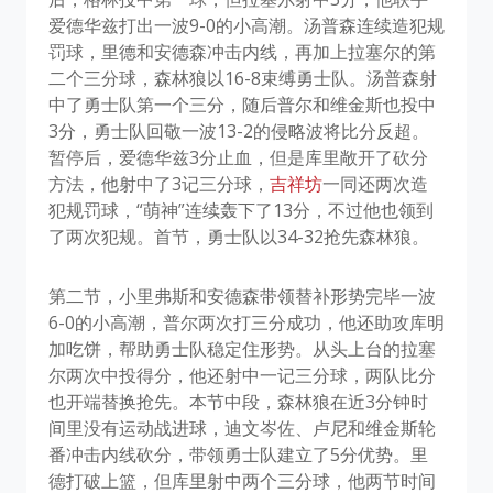
爱德华兹打出一波9-0的小高潮。汤普森连续造犯规
罚球，里德和安德森冲击内线，再加上拉塞尔的第
二个三分球，森林狼以16-8束缚勇士队。汤普森射
中了勇士队第一个三分，随后普尔和维金斯也投中
3分，勇士队回敬一波13-2的侵略波将比分反超。
暂停后，爱德华兹3分止血，但是库里敞开了砍分
方法，他射中了3记三分球，
吉祥坊
一同还两次造
犯规罚球，“萌神”连续轰下了13分，不过他也领到
了两次犯规。首节，勇士队以34-32抢先森林狼。
第二节，小里弗斯和安德森带领替补形势完毕一波
6-0的小高潮，普尔两次打三分成功，他还助攻库明
加吃饼，帮助勇士队稳定住形势。从头上台的拉塞
尔两次中投得分，他还射中一记三分球，两队比分
也开端替换抢先。本节中段，森林狼在近3分钟时
间里没有运动战进球，迪文岑佐、卢尼和维金斯轮
番冲击内线砍分，带领勇士队建立了5分优势。里
德打破上篮，但库里射中两个三分球，他两节时间