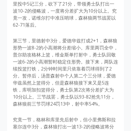
里投中5记三分，砍下了21分，带领勇士队打出一
波10-2的侵略波，一度将分差扩大为10分以上。究
竟一攻，诺维尔打中准压哨球，森林狼两节战罢以
62-71落后。
第三节，里德射中3分，爱德华兹打成2+1，森林狼
形势一波8-2的小高潮将分差缩小。库里两罚全中，
普尔助攻格林上篮，维金斯单打射中，勇士队回敬
一波6-2的小高潮暂时稳定住形势。接下来，两队连
续投篮打铁，2分钟时间里只依靠着罚球得到了2
分。暂停后，汤普森射中个人第二个三分球，爱德
华兹虽然上篮得分，但是森林狼接下来又是5连
铁，库明加扣篮得分，勇士队第2次将分差扩大为
10分以上。三节战罢，勇士队以93-82抢先11分，
森林狼前三节罚球24罚13中，射中率54%。
究竟一节，格林和库里先后射中，但小里弗斯和拉
塞尔连中3分，森林狼打出一波13-2的侵略波将分