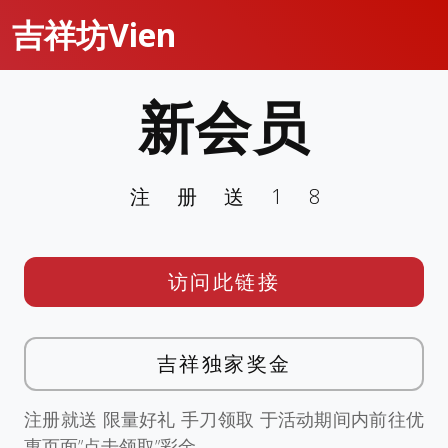
吉祥坊Vien
新会员
注册送18
访问此链接
吉祥独家奖金
注册就送 限量好礼 手刀领取 于活动期间内前往优
惠页面”点击领取”彩金。