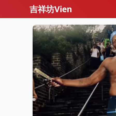
吉祥坊Vien