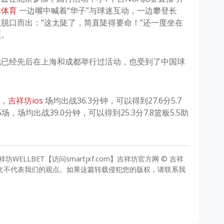
祥体育
一边嘴中喊着“华子”与球迷互动，一边攀登长
脱口而出：“这太陡了，简直陡得要命！”还一度坐在
顶。
他已经先后在上海和成都举行过活动，也受到了中国球
场，
吉祥坊ios
场均出战36.3分钟，可以得到27.6分5.7
5场，场均出战39.0分钟，可以得到25.3分7.8篮板5.5助
祥坊WELLBET【访问smartjxf.com】吉祥坊官方网 © 吉祥
明 本文不代表我们的观点。如果这篇转载侵犯您的版权，请联系我