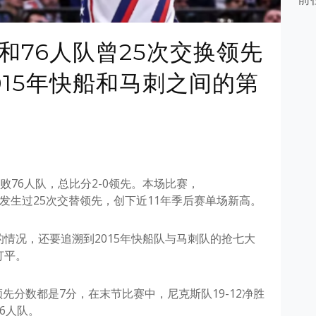
斯和76人队曾25次交换领先
015年快船和马刺之间的第
击败76人队，总比分2-0领先。本场比赛，
发生过25次交替领先，创下近11年季后赛单场新高。
的情况，还要追溯到2015年快船队与马刺队的抢七大
打平。
先分数都是7分，在末节比赛中，尼克斯队19-12净胜
6人队。