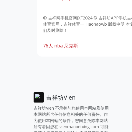
© 吉祥网手机官网JXF2024 © 吉祥坊APP手机吉
体育官网，吉祥体育一 Haohaowb 版权申
们及时删除！
76人
nba
尼克斯
吉祥坊Vien
吉祥坊Vien 不承担与您使用本网站及使用
本网站所含任何信息相关的任何责任。作
为使用本网站的条件，您同意免除本网站
所有者因您在
vienmanbetxing.com
可能