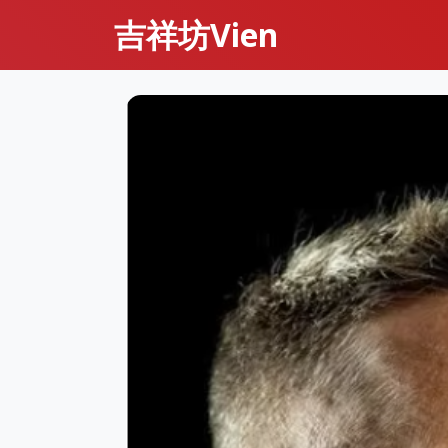
吉祥坊Vien