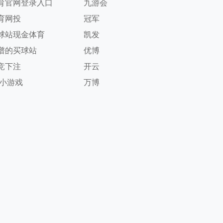
育官网登录入口
九游会
育网投
冠军
球站现金体育
凯发
谱的买球站
优博
竞下注
开云
g小游戏
万博