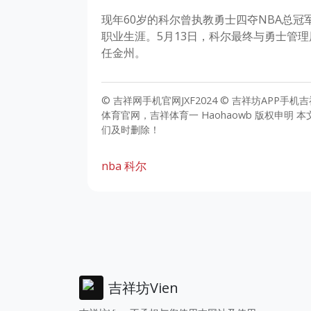
现年60岁的科尔曾执教勇士四夺NBA总冠
职业生涯。5月13日，科尔最终与勇士管
任金州。
© 吉祥网手机官网JXF2024 © 吉祥坊APP手机吉
体育官网，吉祥体育一 Haohaowb 版权申
们及时删除！
nba
科尔
吉祥坊Vien