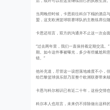
后，或许可以在这里继续自己的执教生涯。
当周晚些时候，卡恩前往科尔下榻的酒店
盟，这支欧洲篮球联赛球队的主教练席位
卡恩还坦言，双方的沟通并不止这一次会
“过去两年里，我们一直保持着定期交流。”
期。如今这件事被曝光，多少有些尴尬和
错。”
他补充道，尽管这一设想落地难度不小，但
给巴黎篮球俱乐部乃至整个欧洲联赛带来颠
卡恩与科尔相识已有近二十年，这份交情
科尔本人也坦言，未来仍不排除做出这样