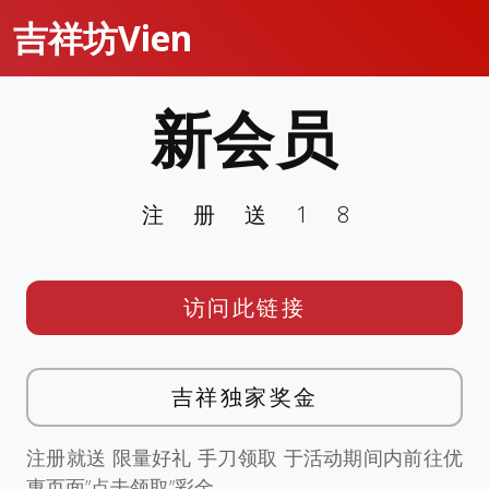
吉祥坊Vien
新会员
注册送18
访问此链接
吉祥独家奖金
注册就送 限量好礼 手刀领取 于活动期间内前往优
惠页面”点击领取”彩金。