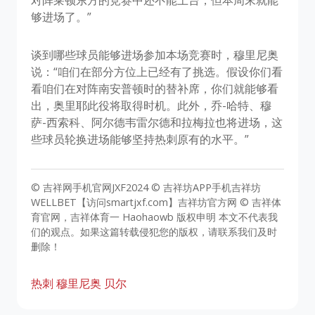
对阵莱顿东方的竞赛中还不能上台，但本周末就能
够进场了。”
谈到哪些球员能够进场参加本场竞赛时，穆里尼奥
说：“咱们在部分方位上已经有了挑选。假设你们看
看咱们在对阵南安普顿时的替补席，你们就能够看
出，奥里耶此役将取得时机。此外，乔-哈特、穆
萨-西索科、阿尔德韦雷尔德和拉梅拉也将进场，这
些球员轮换进场能够坚持热刺原有的水平。”
© 吉祥网手机官网JXF2024 © 吉祥坊APP手机吉祥坊
WELLBET【访问smartjxf.com】吉祥坊官方网 © 吉祥体
育官网，吉祥体育一 Haohaowb 版权申明 本文不代表我
们的观点。如果这篇转载侵犯您的版权，请联系我们及时
删除！
热刺
穆里尼奥
贝尔