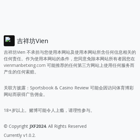
吉祥坊Vien
吉祥坊Vien 不承担与您使用本网站及使用本网站所含任何信息相关的
任何责任。作为使用本网站的条件，您同意免除本网站所有者因您在
vienmanbetxing.com
可能推荐的任何第三方网站上使用任何服务而
产生的任何索赔。
关联方披露：Sportsbook & Casino Review 可能会因访问体育博彩
网站而获得广告佣金。
18+岁以上。赌博可能令人上瘾，请理性参与。
© Copyright
JXF2024
. All Rights Reserved
Currently v1.0.2.