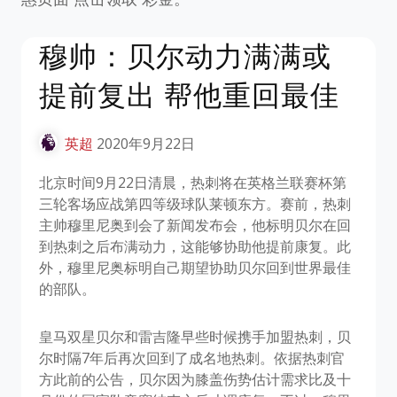
穆帅：贝尔动力满满或
提前复出 帮他重回最佳
英超
2020年9月22日
北京时间9月22日清晨，热刺将在英格兰联赛杯第
三轮客场应战第四等级球队莱顿东方。赛前，热刺
主帅穆里尼奥到会了新闻发布会，他标明贝尔在回
到热刺之后布满动力，这能够协助他提前康复。此
外，穆里尼奥标明自己期望协助贝尔回到世界最佳
的部队。
皇马双星贝尔和雷吉隆早些时候携手加盟热刺，贝
尔时隔7年后再次回到了成名地热刺。依据热刺官
方此前的公告，贝尔因为膝盖伤势估计需求比及十