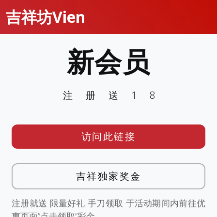
吉祥坊Vien
新会员
注册送18
访问此链接
吉祥独家奖金
注册就送 限量好礼 手刀领取 于活动期间内前往优
惠页面”点击领取”彩金。