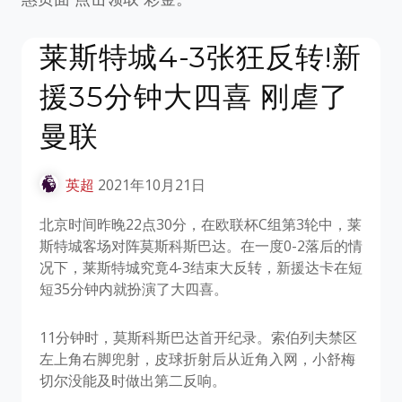
莱斯特城4-3张狂反转!新
援35分钟大四喜 刚虐了
曼联
英超
2021年10月21日
北京时间昨晚22点30分，在欧联杯C组第3轮中，莱
斯特城客场对阵莫斯科斯巴达。在一度0-2落后的情
况下，莱斯特城究竟4-3结束大反转，新援达卡在短
短35分钟内就扮演了大四喜。
11分钟时，莫斯科斯巴达首开纪录。索伯列夫禁区
左上角右脚兜射，皮球折射后从近角入网，小舒梅
切尔没能及时做出第二反响。