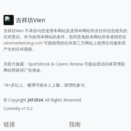
吉祥坊Vien
吉祥坊Vien 不承担与您使用本网站及使用本网站所含任何信息相关的
任何责任。作为使用本网站的条件，您同意免除本网站所有者因您在
vienmanbetxing.com
可能推荐的任何第三方网站上使用任何服务而
产生的任何索赔。
关联方披露：Sportsbook & Casino Review 可能会因访问体育博彩
网站而获得广告佣金。
18+岁以上。赌博可能令人上瘾，请理性参与。
© Copyright
JXF2024
. All Rights Reserved
Currently v1.0.2.
链接
指南