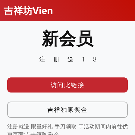
吉祥坊Vien
新会员
注册送18
访问此链接
吉祥独家奖金
注册就送 限量好礼 手刀领取 于活动期间内前往优
惠页面”点击领取”彩金。