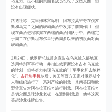
巧克力。该小组的第四名成员也吃了这些东西，但
没有出现症状。
路透社称，克里姆林宫标明，阿布拉莫维奇在俄罗
斯和乌克兰之间的峻峭商洽中发挥了前期作用，但
现在商洽进程掌握在两端的商洽团队手中。两端定
于周二在伊斯坦布尔举行两周多以来的初度面对面
峻峭商洽。
2月24日，俄罗斯总统普京宣告在乌克兰东部地区
选用特别军事行动，并指出俄罗斯没有占有乌克兰
的计划，但将努力实现乌克兰的“非军事化和去纳粹
化”。
吉祥坊手机
尔后，美国等西方国家对俄罗斯个
人和组织施行了一系列严峻的制裁，其间英国和欧
盟曾宣告对阿布拉莫维奇施行制裁。阿布拉莫维奇
是切尔西足球沙龙老板，在遭到制裁后，他将这家
英超沙龙挂牌出售。