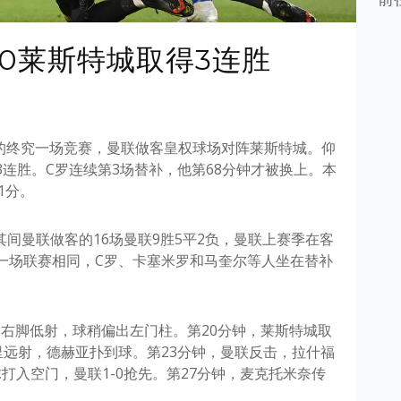
-0莱斯特城取得3连胜
5轮的终究一场竞赛，曼联做客皇权球场对阵莱斯特城。仰
3连胜。C罗连续第3场替补，他第68分钟才被换上。本
1分。
其间曼联做客的16场曼联9胜5平2负，曼联上赛季在客
上一场联赛相同，C罗、卡塞米罗和马奎尔等人坐在替补
处右脚低射，球稍偏出左门柱。第20分钟，莱斯特城取
里远射，德赫亚扑到球。第23分钟，曼联反击，拉什福
打入空门，曼联1-0抢先。第27分钟，麦克托米奈传