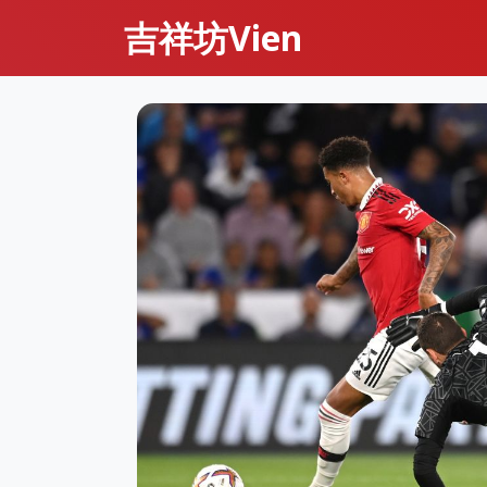
吉祥坊Vien