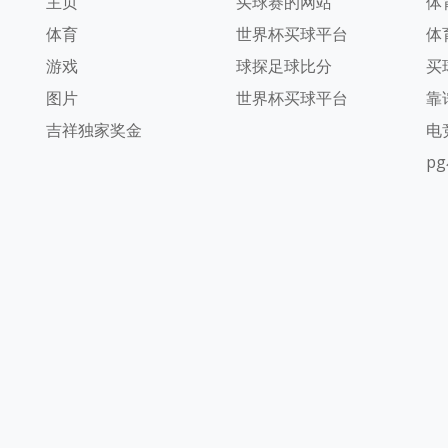
主页
买球赛的网站
体
体育
世界杯买球平台
体
游戏
球探足球比分
买
图片
世界杯买球平台
靠
吉祥独家奖金
电
p