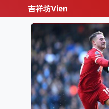
吉祥坊Vien