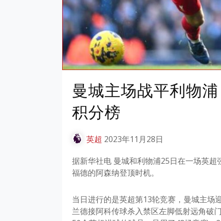
曼城主场战平利物浦
积分榜
英超
2023年11月28日
据新华社电 曼城和利物浦25日在一场英超
福德的阿森纳登顶时机。
当日进行的是英超第13轮竞赛，曼城主场
兰德接阿科传球杀入禁区左脚低射远角破