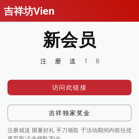
吉祥坊Vien
新会员
注册送18
访问此链接
吉祥独家奖金
注册就送 限量好礼 手刀领取 于活动期间内前往优
惠页面”点击领取”彩金。