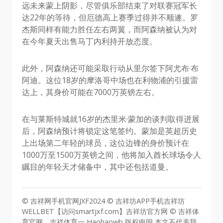
远未来蒙上阴影，尽管俱乐部结束了对联赛冠军长
达22年的等待，但厄德高上赛季过得并不顺遂。罗
杰斯同样有能力胜任左右两翼，而阿森纳被认为对
在今年夏天出售马丁内利持开放态度。
此外，阿森纳还可能采取行动从里尔签下阿尤布·布
阿迪。这位18岁的摩洛哥中场也在利物浦的引援雷
达上，其身价可能在7000万英镑左右。
在与莱斯特城就16岁的杰里米·蒙加的谈判取得进展
后，阿森纳预计将锁定这笔签约。蒙加是英超历史
上出场第二年轻的球员，这位边锋的身价预计在
1000万至1500万英镑之间，他将加入酋长球场令人
瞩目的年轻天才储备中，其中还包括道曼。
© 吉祥网手机官网JXF2024 © 吉祥坊APP手机吉祥坊
WELLBET【访问smartjxf.com】吉祥坊官方网 © 吉祥体
育官网，吉祥体育一 Haohaowb 版权申明 本文不代表我