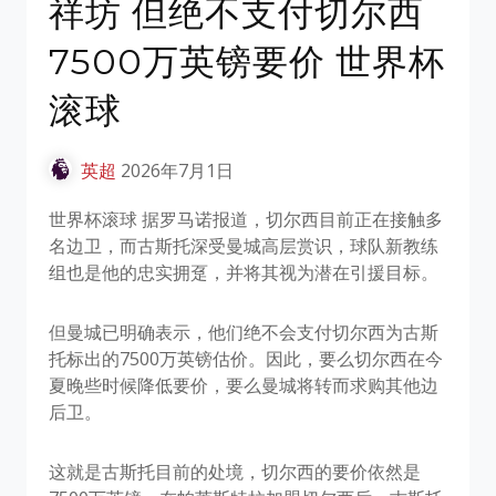
祥坊 但绝不支付切尔西
7500万英镑要价 世界杯
滚球
英超
2026年7月1日
世界杯滚球 据罗马诺报道，切尔西目前正在接触多
名边卫，而古斯托深受曼城高层赏识，球队新教练
组也是他的忠实拥趸，并将其视为潜在引援目标。
但曼城已明确表示，他们绝不会支付切尔西为古斯
托标出的7500万英镑估价。因此，要么切尔西在今
夏晚些时候降低要价，要么曼城将转而求购其他边
后卫。
这就是古斯托目前的处境，切尔西的要价依然是