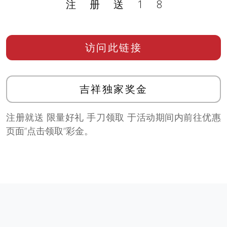
注册送18
访问此链接
吉祥独家奖金
注册就送 限量好礼 手刀领取 于活动期间内前往优惠
页面”点击领取”彩金。