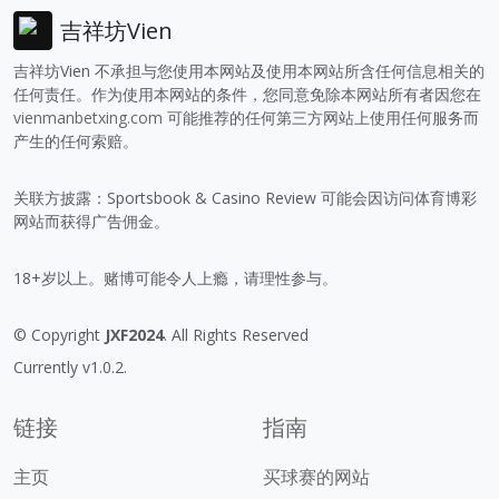
吉祥坊Vien
吉祥坊Vien 不承担与您使用本网站及使用本网站所含任何信息相关的
任何责任。作为使用本网站的条件，您同意免除本网站所有者因您在
vienmanbetxing.com
可能推荐的任何第三方网站上使用任何服务而
产生的任何索赔。
关联方披露：Sportsbook & Casino Review 可能会因访问体育博彩
网站而获得广告佣金。
18+岁以上。赌博可能令人上瘾，请理性参与。
© Copyright
JXF2024
. All Rights Reserved
Currently v1.0.2.
链接
指南
主页
买球赛的网站