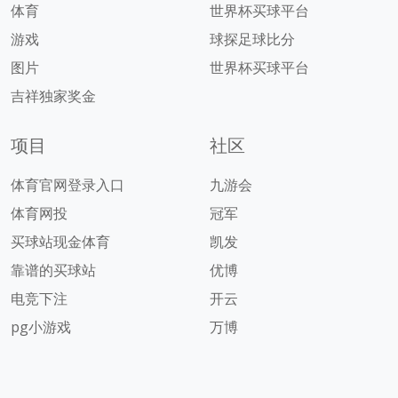
体育
世界杯买球平台
游戏
球探足球比分
图片
世界杯买球平台
吉祥独家奖金
项目
社区
体育官网登录入口
九游会
体育网投
冠军
买球站现金体育
凯发
靠谱的买球站
优博
电竞下注
开云
pg小游戏
万博