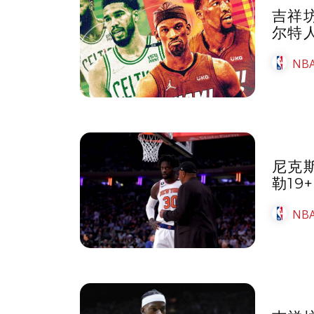
吉祥
尔特
NB
尼克斯
勒19+
NB