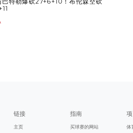
巴特勒爆砍27+6+10！布伦森空砍
+11
A
链接
指南
项
主页
买球赛的网站
体