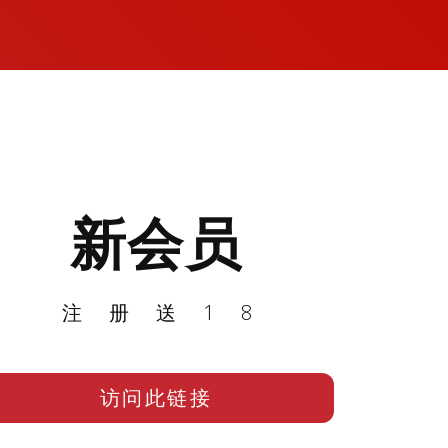
新会员
注册送18
访问此链接