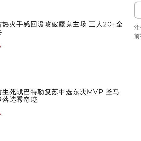
坊热火手感回暖攻破魔鬼主场 三人20+全
注
兵
前
A
坊生死战巴特勒复苏中选东决MVP 圣马
造落选秀奇迹
A