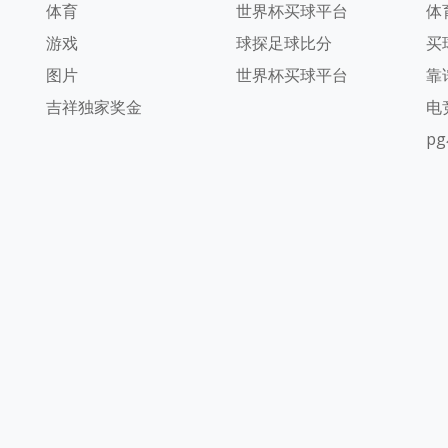
体育
世界杯买球平台
体
游戏
球探足球比分
买
图片
世界杯买球平台
靠
吉祥独家奖金
电
p