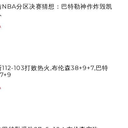
坊NBA分区决赛猜想：巴特勒神作炸毁凯
人
A
112-103打败热火,布伦森38+9+7,巴特
7+9
A