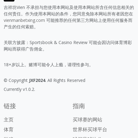
吉祥坊Vien 不承担与您使用本网站及使用本网站所含任何信息相关的
任何责任。作为使用本网站的条件，您同意免除本网站所有者因您在
vienmanbetxing.com
可能推荐的任何第三方网站上使用任何服务而
产生的任何索赔。
关联方披露：Sportsbook & Casino Review 可能会因访问体育博彩
网站而获得广告佣金。
18+岁以上。赌博可能令人上瘾，请理性参与。
© Copyright
JXF2024
. All Rights Reserved
Currently v1.0.2.
链接
指南
主页
买球赛的网站
体育
世界杯买球平台