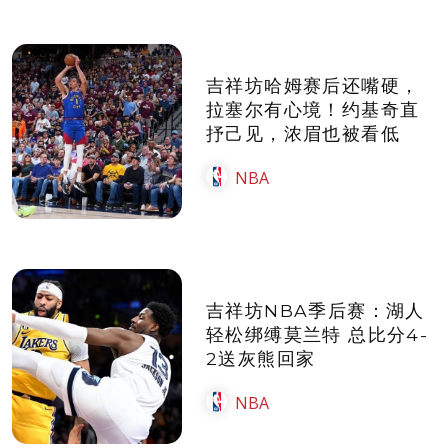
吉祥坊哈姆赛后还嘴硬，
拉塞尔有心境！约基奇直
抒己见，浓眉也被看低
NBA
吉祥坊NBA季后赛：湖人
轻松绑缚莫兰特 总比分4-
2送灰熊回家
NBA