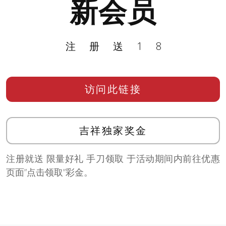
新会员
注册送18
访问此链接
吉祥独家奖金
注册就送 限量好礼 手刀领取 于活动期间内前往优惠
页面”点击领取”彩金。