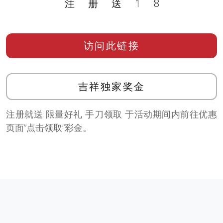
注册送18
访问此链接
吉祥独家奖金
注册就送 限量好礼 手刀领取 于活动期间内前往优惠
页面”点击领取”彩金。