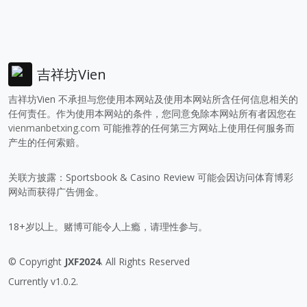
吉祥坊Vien
吉祥坊Vien 不承担与您使用本网站及使用本网站所含任何信息相关的
任何责任。作为使用本网站的条件，您同意免除本网站所有者因您在
vienmanbetxing.com
可能推荐的任何第三方网站上使用任何服务而
产生的任何索赔。
关联方披露：Sportsbook & Casino Review 可能会因访问体育博彩
网站而获得广告佣金。
18+岁以上。赌博可能令人上瘾，请理性参与。
© Copyright
JXF2024
. All Rights Reserved
Currently v1.0.2.