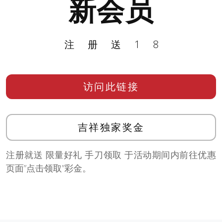
新会员
注册送18
访问此链接
吉祥独家奖金
注册就送 限量好礼 手刀领取 于活动期间内前往优惠
页面”点击领取”彩金。